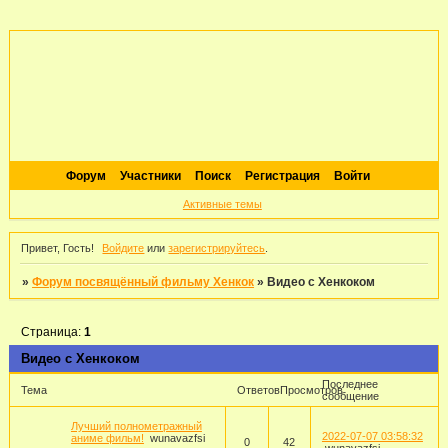
Форум
Участники
Поиск
Регистрация
Войти
Активные темы
Привет, Гость!
Войдите
или
зарегистрируйтесь
.
»
Форум посвящённый фильму Хенкок
»
Видео с Хенкоком
Страница:
1
Видео с Хенкоком
Последнее
Тема
Ответов
Просмотров
сообщение
Лучший полнометражный
2022-07-07 03:58:32
аниме фильм!
wunavazfsi
0
42